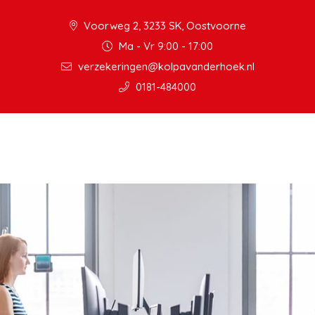
Voorweg 2, 3233 SK, Oostvoorne
Ma - Vr 9:00 - 17:00
verzekeringen@kolpavanderhoek.nl
0181-484000