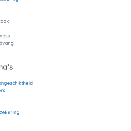
zaak
tness
opvang
na’s
ongeschiktheid
rs
rzekering