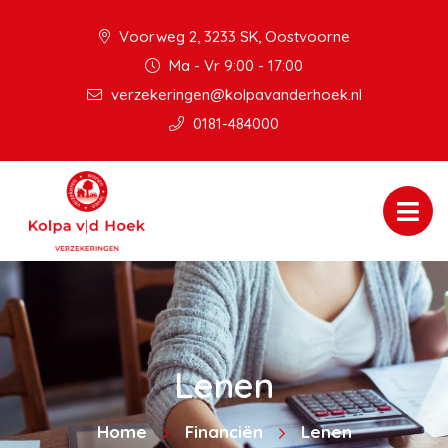
Voorweg 2, 3233 SK, Oostvoorne
Ma - Vr 9:00 - 17:00
verzekeringen@kolpavanderhoek.nl
0181-484000
Lenen
Home
Financiën
Lenen