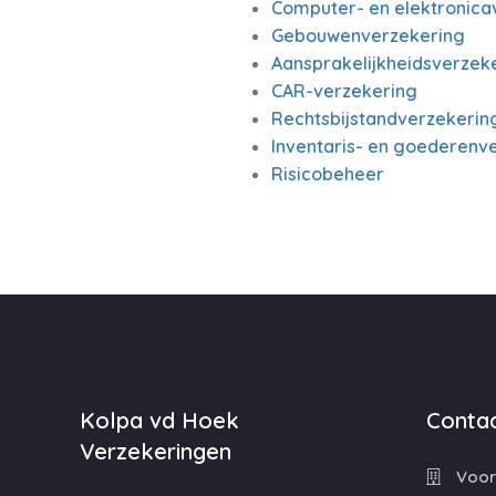
Computer- en elektronica
Gebouwenverzekering
Aansprakelijkheidsverzeke
CAR-verzekering
Rechtsbijstandverzekerin
Inventaris- en goederenv
Risicobeheer
Kolpa vd Hoek
Contac
Verzekeringen
Voorw