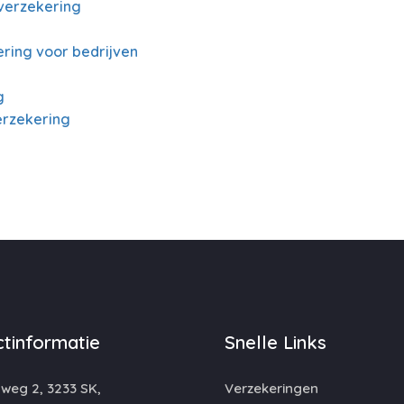
verzekering
ring voor bedrijven
g
erzekering
tinformatie
Snelle Links
eg 2, 3233 SK,
Verzekeringen