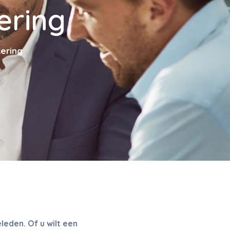
ering
ering
leden. Of u wilt een