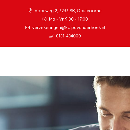
Voorweg 2, 3233 SK, Oostvoorne
Ma - Vr 9:00 - 17:00
verzekeringen@kolpavanderhoek.nl
0181-484000