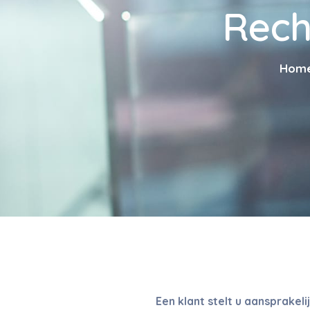
Rech
Hom
Een klant stelt u aansprakel