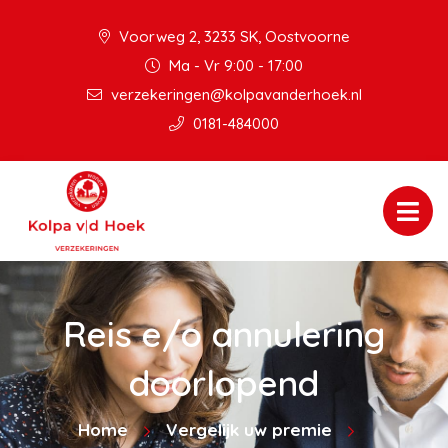
Voorweg 2, 3233 SK, Oostvoorne
Ma - Vr 9:00 - 17:00
verzekeringen@kolpavanderhoek.nl
0181-484000
Reis e/o annulering
doorlopend
Home
Vergelijk uw premie