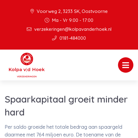
Voorweg 2, 3233 SK, Oostvoorne
Ma - Vr 9:00 - 17:00
verzekeringen@kolpavanderhoek.nl
0181-484000
Spaarkapitaal groeit minder
hard
Per saldo groeide het totale bedrag aan spaargeld
daarmee met 764 miljoen euro. De toename van de