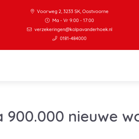
Voorweg 2, 3233 SK, Oostvoorne
Ma - Vr 9:00 - 17:00
verzekeringen@kolpavanderhoek.nl
0181-484000
na 900.000 nieuwe w