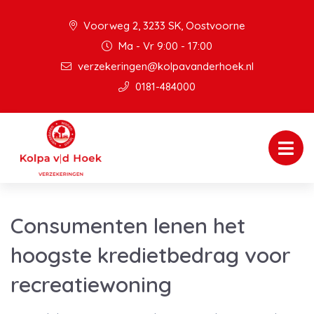
Voorweg 2, 3233 SK, Oostvoorne
Ma - Vr 9:00 - 17:00
verzekeringen@kolpavanderhoek.nl
0181-484000
Consumenten lenen het
hoogste kredietbedrag voor
recreatiewoning