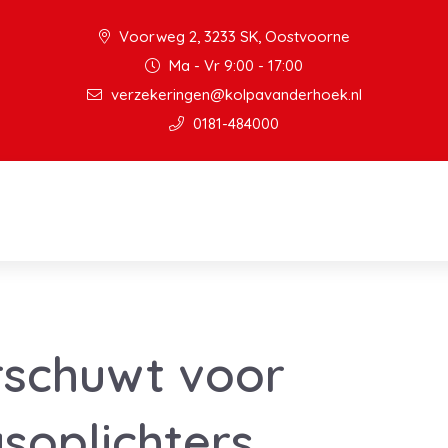
Voorweg 2, 3233 SK, Oostvoorne
Ma - Vr 9:00 - 17:00
verzekeringen@kolpavanderhoek.nl
0181-484000
schuwt voor
soplichters