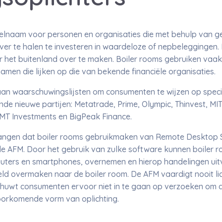
melnaam voor personen en organisaties die met behulp van g
er te halen te investeren in waardeloze of nepbeleggingen
r het buitenland over te maken. Boiler rooms gebruiken va
amen die lijken op die van bekende financiële organisaties.
an waarschuwingslijsten om consumenten te wijzen op speci
e nieuwe partijen: Metatrade, Prime, Olympic, Thinvest, MIT
MT Investments en BigPeak Finance.
vangen dat boiler rooms gebruikmaken van Remote Desktop 
 de AFM. Door het gebruik van zulke software kunnen boiler
ters en smartphones, overnemen en hierop handelingen uit
d overmaken naar de boiler room. De AFM vaardigt nooit lice
huwt consumenten ervoor niet in te gaan op verzoeken om d
voorkomende vorm van oplichting.