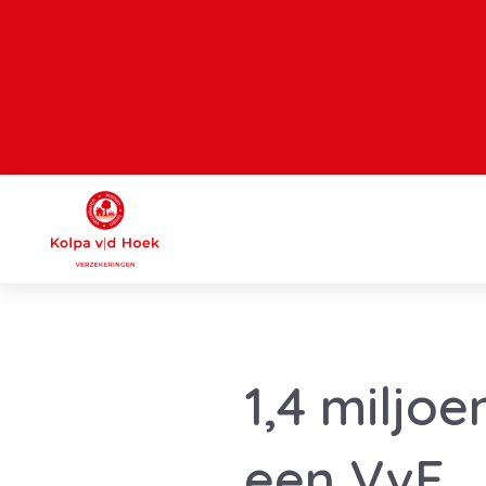
1,4 miljo
een VvE