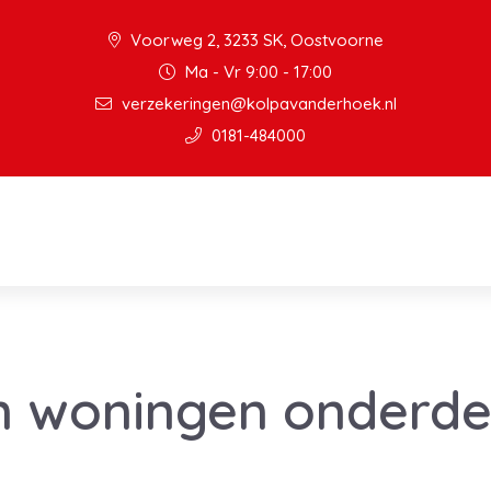
Voorweg 2, 3233 SK, Oostvoorne
Ma - Vr 9:00 - 17:00
verzekeringen@kolpavanderhoek.nl
0181-484000
en woningen onderde