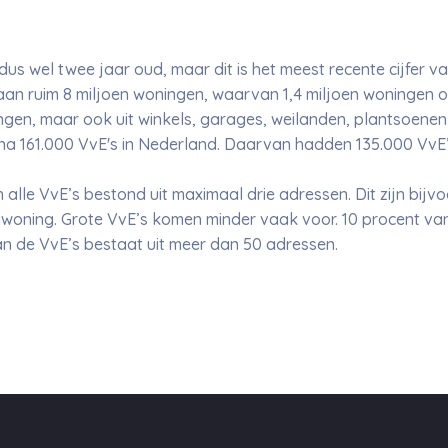
s dus wel twee jaar oud, maar dit is het meest recente cijfer v
aan ruim 8 miljoen woningen, waarvan 1,4 miljoen woningen o
gen, maar ook uit winkels, garages, weilanden, plantsoenen 
jna 161.000 VvE's in Nederland. Daarvan hadden 135.000 VvE’
n alle VvE’s bestond uit maximaal drie adressen. Dit zijn bijv
oning. Grote VvE’s komen minder vaak voor. 10 procent van 
n de VvE’s bestaat uit meer dan 50 adressen.